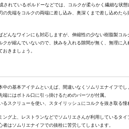
熟成されているボルドーなどでは、コルクが柔らかく繊細な状態
刃の先端をコルクの両端に差し込み、奥深くまで差し込めたら
ばどんなワインにも対応しますが、伸縮性の少ない樹脂製コル
ルクが縮んでいないので、挟みを入れる隙間が無く、無理に入
ておきましょう。
本中の基本アイテムといえば、間違いなくソムリエナイフでし
先端にはボトル口に引っ掛けるためのパーツが付属。
いるスクリューを使い、スタイリッシュにコルクを抜き取る憧
ミング上、レストランなどでソムリエさんが利用しているタイ
心者はソムリエナイフでの抜栓に苦労してしまいます。